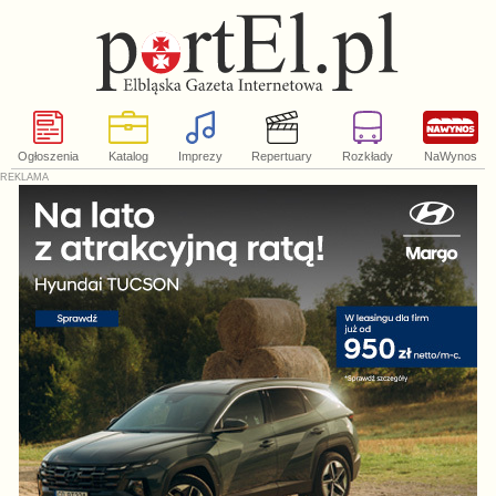
Ogłoszenia
Katalog
Imprezy
Repertuary
Rozkłady
NaWynos