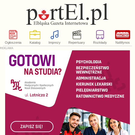
Ogłoszenia
Katalog
Imprezy
Repertuary
Rozkłady
NaWynos