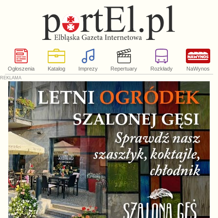
Ogłoszenia
Katalog
Imprezy
Repertuary
Rozkłady
NaWynos