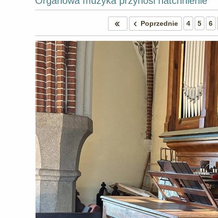
Organowa muzyka przynosi natchnienie
Poprzednie
4
5
6