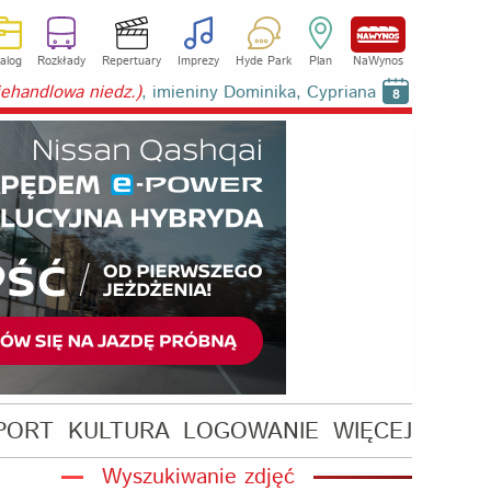
alog
Rozkłady
Repertuary
Imprezy
Hyde Park
Plan
NaWynos
niehandlowa niedz.)
, imieniny Dominika, Cypriana
8
PORT
KULTURA
LOGOWANIE
WIĘCEJ
Wyszukiwanie zdjęć