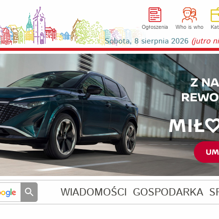
Ogłoszenia
Who is who
Kat
Sobota, 8 sierpnia 2026
(jutro 
WIADOMOŚCI
GOSPODARKA
S