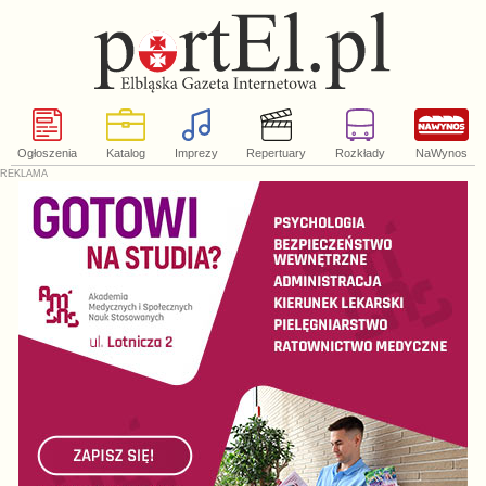
Ogłoszenia
Katalog
Imprezy
Repertuary
Rozkłady
NaWynos