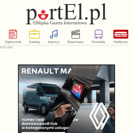
Ogłoszenia
Katalog
Imprezy
Repertuary
Rozkłady
NaWynos