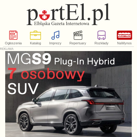
Ogłoszenia
Katalog
Imprezy
Repertuary
Rozkłady
NaWynos