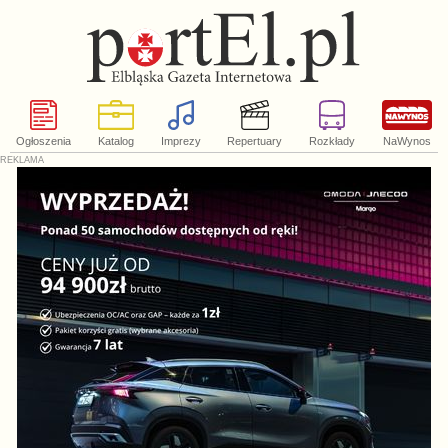
Ogłoszenia
Katalog
Imprezy
Repertuary
Rozkłady
NaWynos