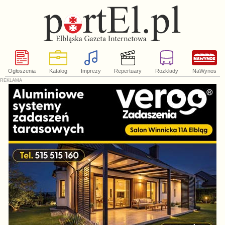
Ogłoszenia
Katalog
Imprezy
Repertuary
Rozkłady
NaWynos