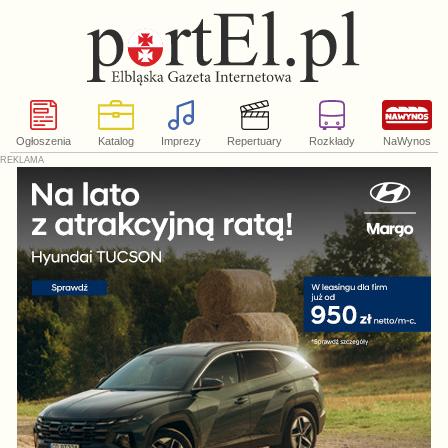
Ogłoszenia
Katalog
Imprezy
Repertuary
Rozkłady
NaWynos