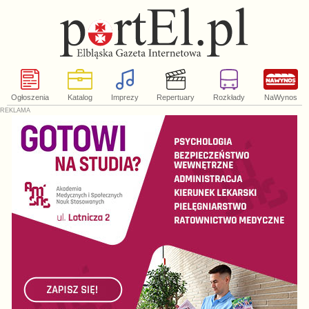
Ogłoszenia
Katalog
Imprezy
Repertuary
Rozkłady
NaWynos