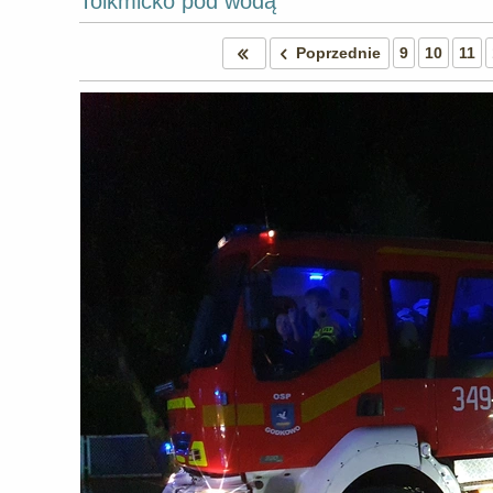
Tolkmicko pod wodą
Poprzednie
9
10
11