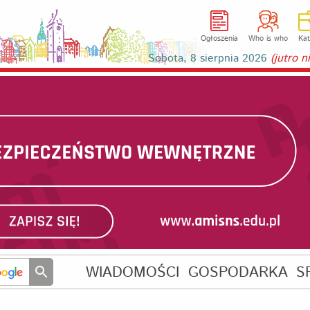
Ogłoszenia
Who is who
Kat
Sobota, 8 sierpnia 2026
(jutro 
WIADOMOŚCI
GOSPODARKA
S