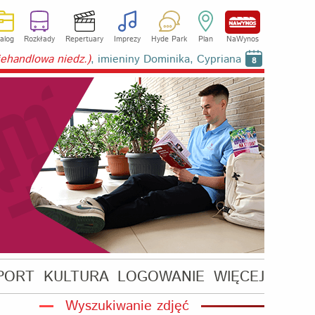
alog
Rozkłady
Repertuary
Imprezy
Hyde Park
Plan
NaWynos
niehandlowa niedz.)
, imieniny Dominika, Cypriana
8
PORT
KULTURA
LOGOWANIE
WIĘCEJ
Wyszukiwanie zdjęć