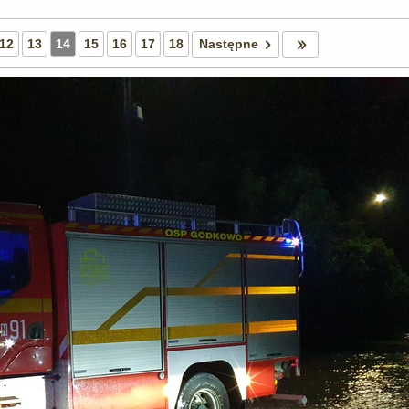
12
13
14
15
16
17
18
Następne