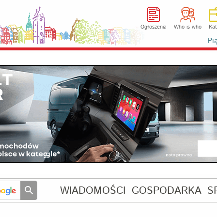
Ogłoszenia
Who is who
Kat
Pi
WIADOMOŚCI
GOSPODARKA
S