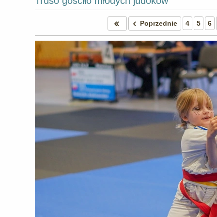
Truso gościło młodych judoków
Poprzednie
4
5
6