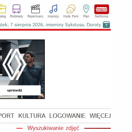
alog
Rozkłady
Repertuary
Imprezy
Hyde Park
Plan
NaWynos
ątek, 7 sierpnia 2026, imieniny Sykstusa, Doroty
7
PORT
KULTURA
LOGOWANIE
WIĘCEJ
Wyszukiwanie zdjęć