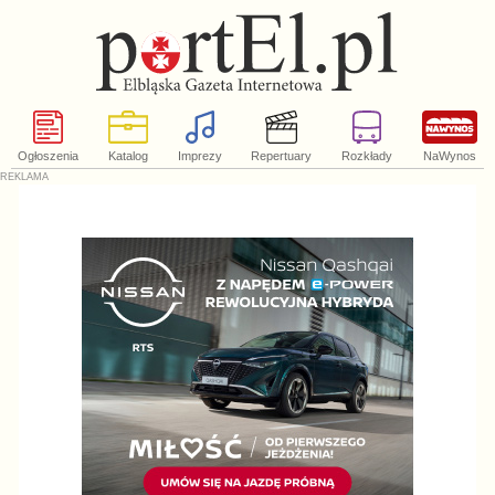
Ogłoszenia
Katalog
Imprezy
Repertuary
Rozkłady
NaWynos