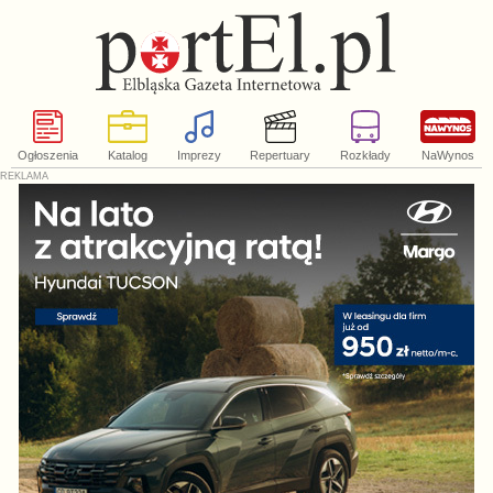
Ogłoszenia
Katalog
Imprezy
Repertuary
Rozkłady
NaWynos