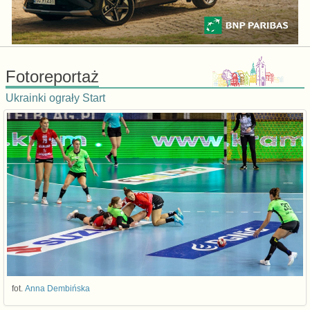
Fotoreportaż
Ukrainki ograły Start
fot.
Anna Dembińska