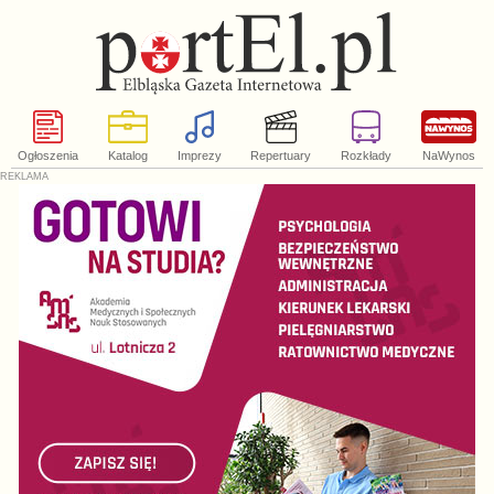
Ogłoszenia
Katalog
Imprezy
Repertuary
Rozkłady
NaWynos