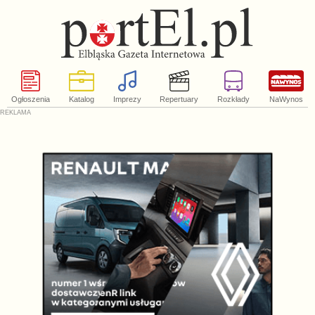
Ogłoszenia
Katalog
Imprezy
Repertuary
Rozkłady
NaWynos