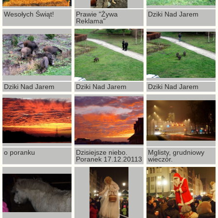
Wesołych Świąt!
Prawie "Żywa
Dziki Nad Jarem
Reklama"
Dziki Nad Jarem
Dziki Nad Jarem
Dziki Nad Jarem
o poranku
Dzisiejsze niebo.
Mglisty, grudniowy
Poranek 17.12.20113
wieczór.