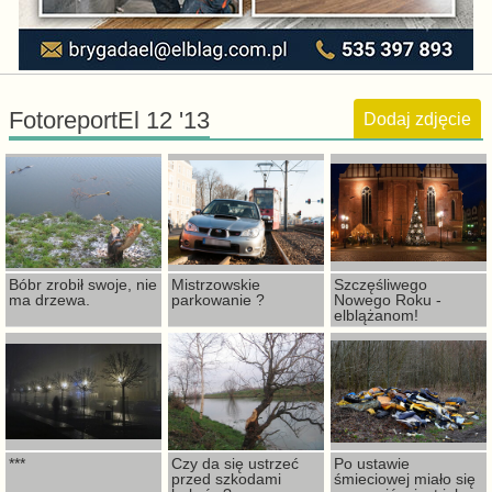
FotoreportEl 12 '13
Dodaj zdjęcie
Bóbr zrobił swoje, nie
Mistrzowskie
Szczęśliwego
ma drzewa.
parkowanie ?
Nowego Roku -
elblążanom!
***
Czy da się ustrzeć
Po ustawie
przed szkodami
śmieciowej miało się