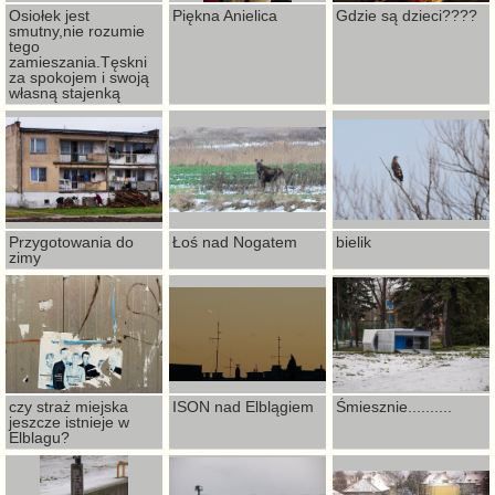
Osiołek jest
Piękna Anielica
Gdzie są dzieci????
smutny,nie rozumie
tego
zamieszania.Tęskni
za spokojem i swoją
własną stajenką
Przygotowania do
Łoś nad Nogatem
bielik
zimy
czy straż miejska
ISON nad Elblągiem
Śmiesznie..........
jeszcze istnieje w
Elblagu?