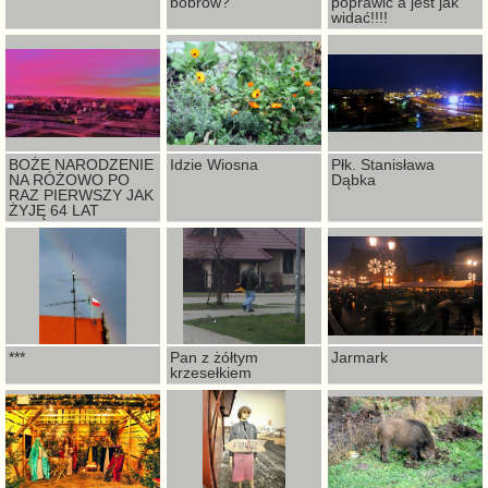
bobrów?
poprawić a jest jak
widać!!!!
BOŻE NARODZENIE
Idzie Wiosna
Płk. Stanisława
NA RÓŻOWO PO
Dąbka
RAZ PIERWSZY JAK
ŻYJĘ 64 LAT
***
Pan z żółtym
Jarmark
krzesełkiem