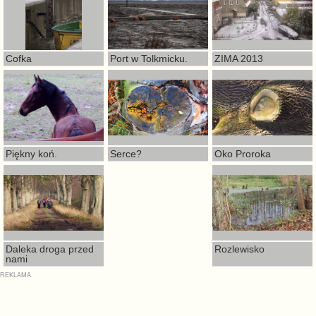
Cofka
Port w Tolkmicku.
ZIMA 2013
Piękny koń.
Serce?
Oko Proroka
Daleka droga przed
Rozlewisko
nami