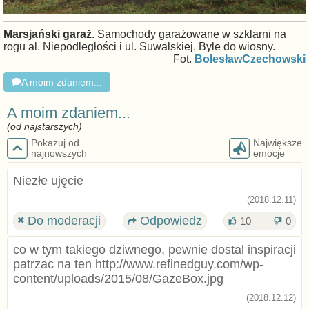
Marsjański garaż
. Samochody garażowane w szklarni na
rogu al. Niepodległości i ul. Suwalskiej. Byle do wiosny.
Fot.
BolesławCzechowski
A moim zdaniem...
A moim zdaniem...
(od najstarszych)
Pokazuj od
Największe
najnowszych
emocje
Niezłe ujęcie
(2018.12.11)
Do moderacji
Odpowiedz
10
0
co w tym takiego dziwnego, pewnie dostal inspiracji
patrzac na ten http://www.refinedguy.com/wp-
content/uploads/2015/08/GazeBox.jpg
(2018.12.12)