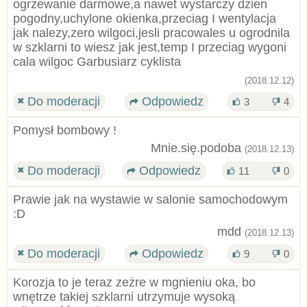
ogrzewanie darmowe,a nawet wystarczy dzien
pogodny,uchylone okienka,przeciag I wentylacja
jak nalezy,zero wilgoci,jesli pracowales u ogrodnila
w szklarni to wiesz jak jest,temp I przeciag wygoni
cala wilgoc Garbusiarz cyklista
(2018.12.12)
Do moderacji
Odpowiedz
3
4
Pomysł bombowy !
Mnie.się.podoba
(2018.12.13)
Do moderacji
Odpowiedz
11
0
Prawie jak na wystawie w salonie samochodowym
:D
mdd
(2018.12.13)
Do moderacji
Odpowiedz
9
0
Korozja to je teraz zeżre w mgnieniu oka, bo
wnętrze takiej szklarni utrzymuje wysoką