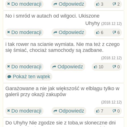
Do moderacji
Odpowiedz
3
2
No i smród w autach od wilgoci. Ukiszone
Uhyhy
(2018.12.12)
Do moderacji
Odpowiedz
6
6
i tak rower na scianie wymiata. Nie ma też z czego
się śmiać, chociaż samochody są zadbane.
(2018.12.12)
Do moderacji
Odpowiedz
10
0
Pokaż ten wątek
Garażowane a nie jak większość w elblągu tylko w
galerii przy okazji zakupów
(2018.12.12)
Do moderacji
Odpowiedz
7
0
Do Uhyhy Nie zgodze sie z toba,w sloneczne dni