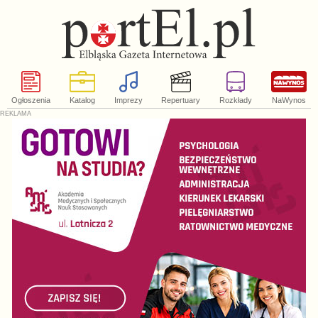
Ogłoszenia
Katalog
Imprezy
Repertuary
Rozkłady
NaWynos