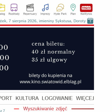
alog
Rozkłady
Repertuary
Imprezy
Hyde Park
Plan
NaWynos
ątek, 7 sierpnia 2026, imieniny Sykstusa, Doroty
7
PORT
KULTURA
LOGOWANIE
WIĘCEJ
Wyszukiwanie zdjęć
z 7