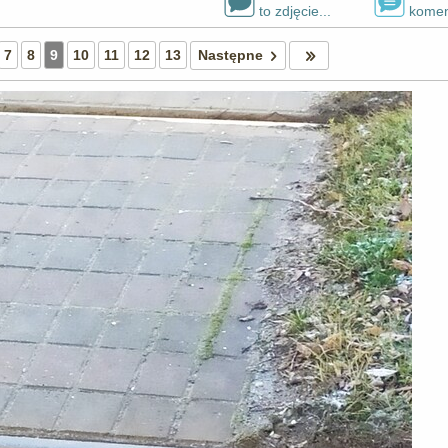
to zdjęcie...
komen
7
8
9
10
11
12
13
Następne