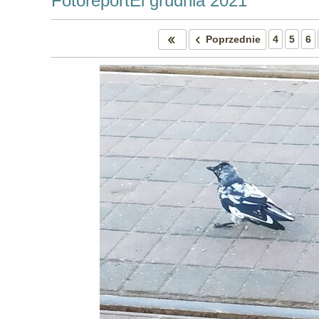
FotoreportEl grudnia 2021
Poprzednie
4
5
6