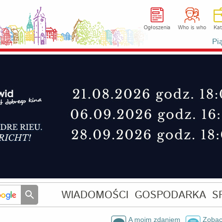
Ogłoszenia
Who is who
Kat
Pi
WIADOMOŚCI
GOSPODARKA
S
A moim zdaniem
Zobac