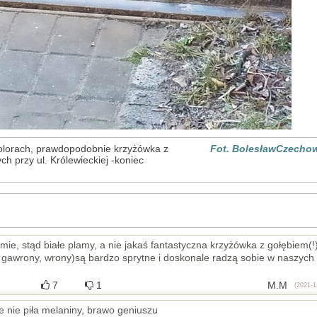
olorach, prawdopodobnie krzyżówka z
Fot. BolesławCzecho
ch przy ul. Królewieckiej -koniec
mie, stąd białe plamy, a nie jakaś fantastyczna krzyżówka z gołębiem(!)
ki, gawrony, wrony)są bardzo sprytne i doskonale radzą sobie w naszych
7
1
M.M
(2021-1
e nie piła melaniny, brawo geniuszu