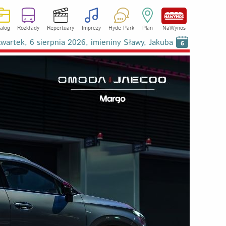
alog
Rozkłady
Repertuary
Imprezy
Hyde Park
Plan
NaWynos
wartek, 6 sierpnia 2026, imieniny Sławy, Jakuba
6