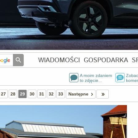
WIADOMOŚCI
GOSPODARKA
S
A moim zdaniem
Zobac
to zdjęcie...
komen
27
28
29
30
31
32
33
Następne