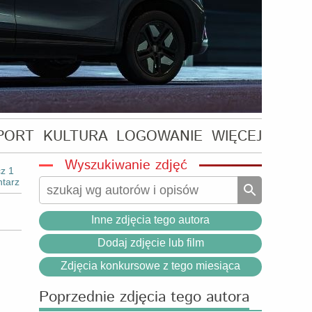
PORT
KULTURA
LOGOWANIE
WIĘCEJ
Wyszukiwanie zdjęć
z 1
tarz
Inne zdjęcia tego autora
Dodaj zdjęcie lub film
Zdjęcia konkursowe z tego miesiąca
Poprzednie zdjęcia tego autora