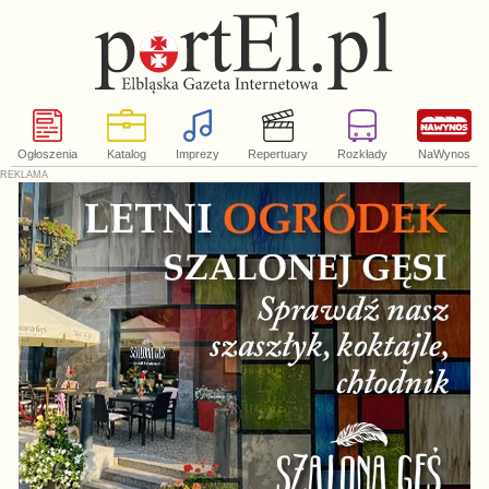
Ogłoszenia
Katalog
Imprezy
Repertuary
Rozkłady
NaWynos