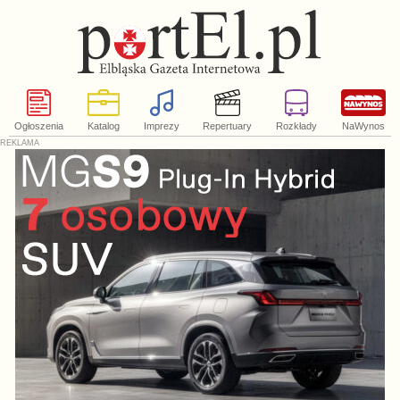
Ogłoszenia
Katalog
Imprezy
Repertuary
Rozkłady
NaWynos