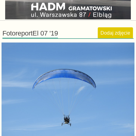
FotoreportEl 07 '19
Dodaj zdjęcie