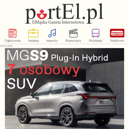
Ogłoszenia
Katalog
Imprezy
Repertuary
Rozkłady
NaWynos