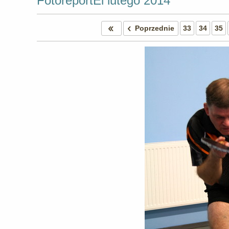
FotoreportEl lutego 2014
Poprzednie
33
34
35