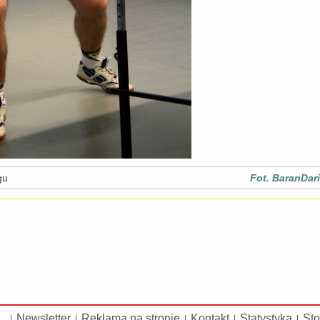
gu
Fot. BaranDar
Newsletter
Reklama na stronie
Kontakt
Statystyka
Sto