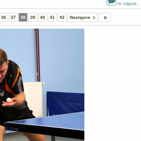
to zdjęcie...
36
37
38
39
40
41
42
Następne