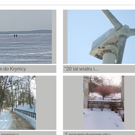
 do Krynicy
"20 lat wiatru i...
 poniosą
Z przymrużeniem oka