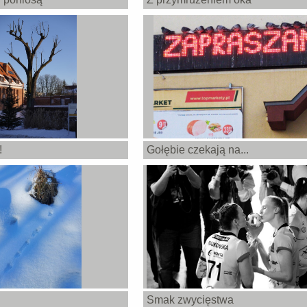
!
Gołębie czekają na...
Smak zwycięstwa