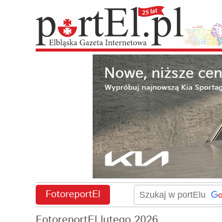
FotoreportEl
FotoreportEl lutego 2026