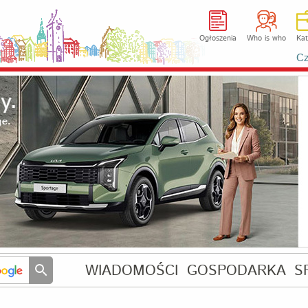
Ogłoszenia
Who is who
Kat
Cz
WIADOMOŚCI
GOSPODARKA
S