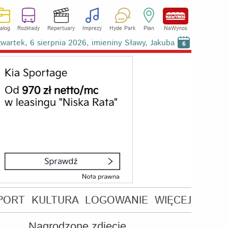
alog
Rozkłady
Repertuary
Imprezy
Hyde Park
Plan
NaWynos
wartek, 6 sierpnia 2026, imieniny Sławy, Jakuba
6
PORT
KULTURA
LOGOWANIE
WIĘCEJ
Nagrodzone zdjęcie