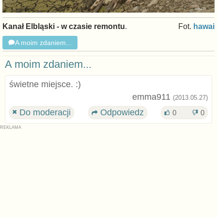
Kanał Elbląski - w czasie remontu
.
Fot.
hawai
A moim zdaniem...
A moim zdaniem...
świetne miejsce. :)
emma911
(2013.05.27)
Do moderacji
Odpowiedz
0
0