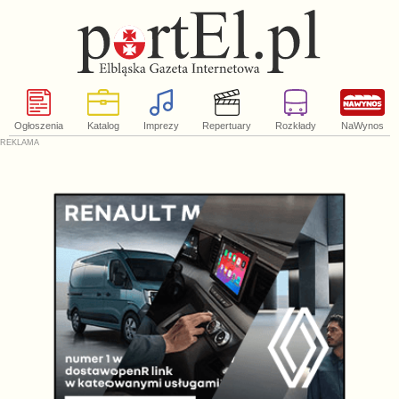
Ogłoszenia
Katalog
Imprezy
Repertuary
Rozkłady
NaWynos