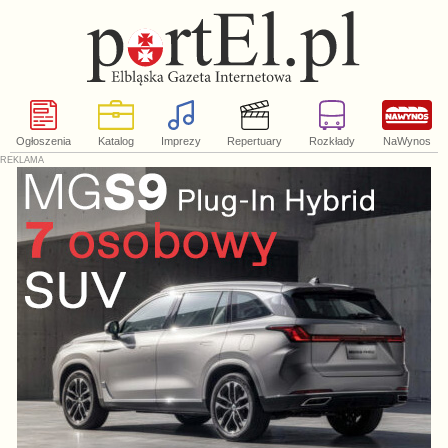
Ogłoszenia
Katalog
Imprezy
Repertuary
Rozkłady
NaWynos