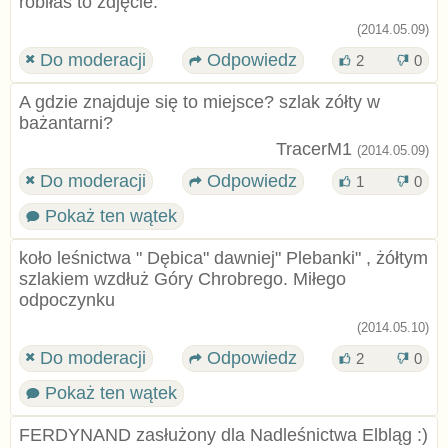
robiłaś to zdjęcie.
(2014.05.09)
Do moderacji
Odpowiedz
2
0
A gdzie znajduje się to miejsce? szlak zółty w
bażantarni?
TracerM1
(2014.05.09)
Do moderacji
Odpowiedz
1
0
Pokaż ten wątek
koło leśnictwa " Dębica" dawniej" Plebanki" , żółtym
szlakiem wzdłuż Góry Chrobrego. Miłego
odpoczynku
(2014.05.10)
Do moderacji
Odpowiedz
2
0
Pokaż ten wątek
FERDYNAND zasłużony dla Nadleśnictwa Elbląg :)