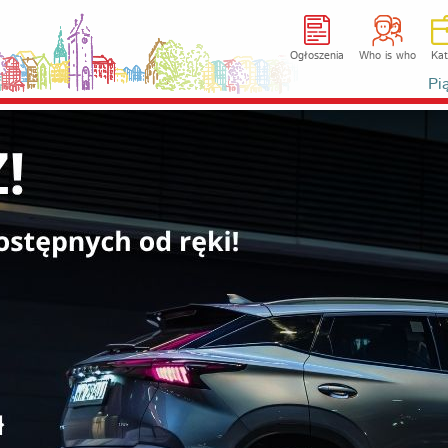
Ogłoszenia
Who is who
Kat
Pi