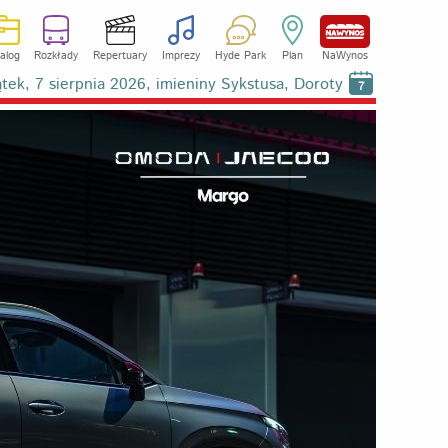
alog
Rozkłady
Repertuary
Imprezy
Hyde Park
Plan
NaWynos
ątek, 7 sierpnia 2026, imieniny Sykstusa, Doroty
7