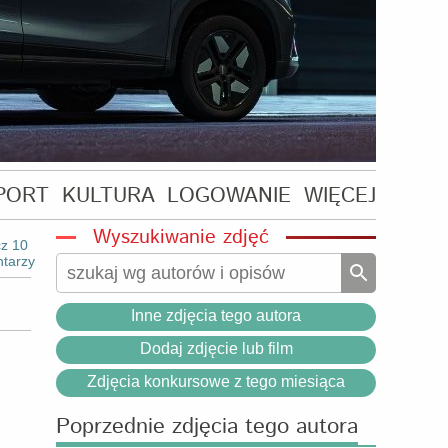
PORT
KULTURA
LOGOWANIE
WIĘCEJ
Wyszukiwanie zdjęć
z 10
tarzy
Inne zdjęcia tego autora
Dodaj zdjęcie lub film
Zdjęcia konkursowe z tego miesiąca
Poprzednie zdjęcia tego autora