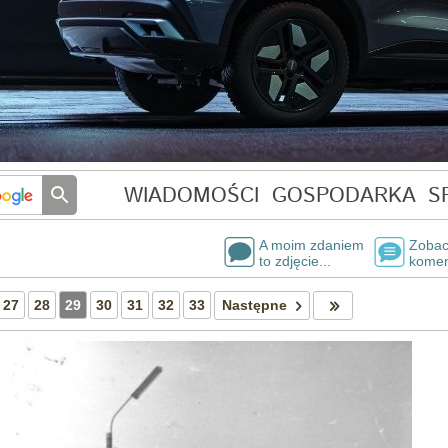
WIADOMOŚCI
GOSPODARKA
S
A moim zdaniem
Zobac
to zdjęcie...
komen
27
28
29
30
31
32
33
Następne