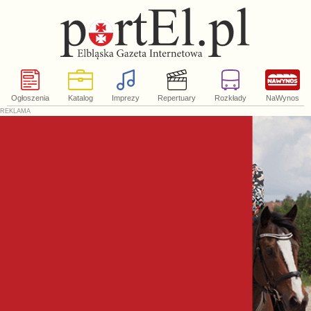
Ogłoszenia
Katalog
Imprezy
Repertuary
Rozkłady
NaWynos