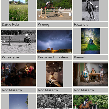
Dzikie Pola
W górę
Faza lotu
W zakręcie
Burza nad miastem.
Kamień
Noc Muzeów
Noc Muzeów
Noc Muzeów