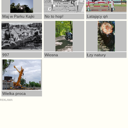
Maj w Parku Kajki
No to hop!
Latający qń
997
Wiosna
Łzy natury
Wielka proca