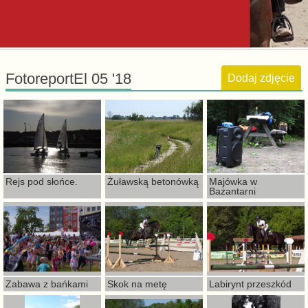
FotoreportEl 05 '18
Dodaj zdjęcie
Rejs pod słońce.
Żuławską betonówką
Majówka w
Bażantarni
Zabawa z bańkami
Skok na metę
Labirynt przeszkód