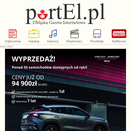
Ogłoszenia
Katalog
Imprezy
Repertuary
Rozkłady
NaWynos