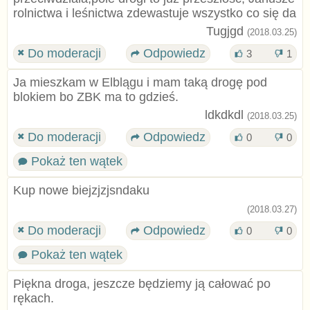
rolnictwa i leśnictwa zdewastuje wszystko co się da
Tugjgd
(2018.03.25)
Do moderacji
Odpowiedz
3
1
Ja mieszkam w Elblągu i mam taką drogę pod
blokiem bo ZBK ma to gdzieś.
ldkdkdl
(2018.03.25)
Do moderacji
Odpowiedz
0
0
Pokaż ten wątek
Kup nowe biejzjzjsndaku
(2018.03.27)
Do moderacji
Odpowiedz
0
0
Pokaż ten wątek
Piękna droga, jeszcze będziemy ją całować po
rękach.