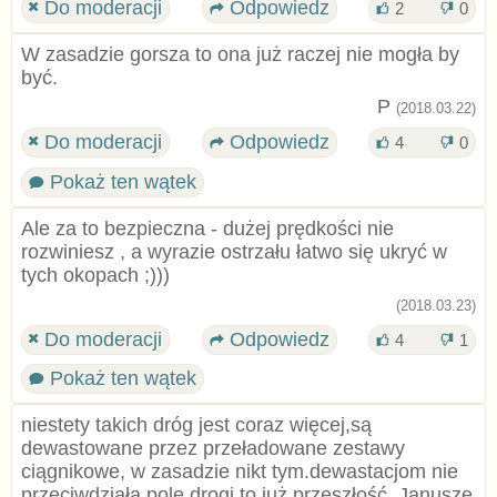
Do moderacji
Odpowiedz
2
0
W zasadzie gorsza to ona już raczej nie mogła by
być.
P
(2018.03.22)
Do moderacji
Odpowiedz
4
0
Pokaż ten wątek
Ale za to bezpieczna - dużej prędkości nie
rozwiniesz , a wyrazie ostrzału łatwo się ukryć w
tych okopach ;)))
(2018.03.23)
Do moderacji
Odpowiedz
4
1
Pokaż ten wątek
niestety takich dróg jest coraz więcej,są
dewastowane przez przeładowane zestawy
ciągnikowe, w zasadzie nikt tym.dewastacjom nie
przeciwdziała,pole drogi to już przeszłość, Janusze