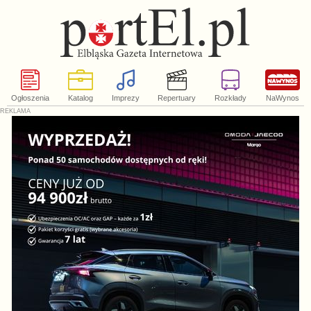
Ogłoszenia
Katalog
Imprezy
Repertuary
Rozkłady
NaWynos