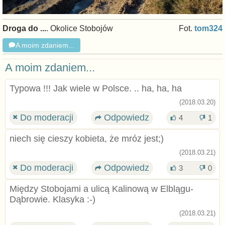
Droga do ...
. Okolice Stobojów
Fot.
tom324
A moim zdaniem...
A moim zdaniem...
Typowa !!! Jak wiele w Polsce. .. ha, ha, ha
(2018.03.20)
Do moderacji
Odpowiedz
4
1
niech się cieszy kobieta, że mróz jest;)
(2018.03.21)
Do moderacji
Odpowiedz
3
0
Między Stobojami a ulicą Kalinową w Elblągu-
Dąbrowie. Klasyka :-)
(2018.03.21)