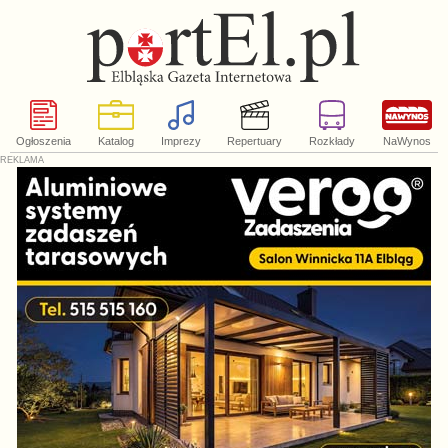
Ogłoszenia
Katalog
Imprezy
Repertuary
Rozkłady
NaWynos