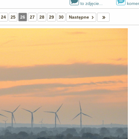
to zdjęcie...
komen
24
25
26
27
28
29
30
Następne