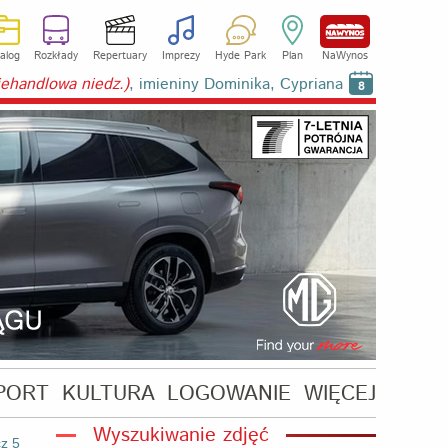
alog
Rozkłady
Repertuary
Imprezy
Hyde Park
Plan
NaWynos
niehandlowa niedz.)
, imieniny Dominika, Cypriana
8
PORT
KULTURA
LOGOWANIE
WIĘCEJ
Wyszukiwanie zdjęć
z 5