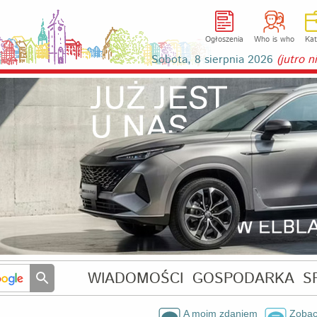
Ogłoszenia
Who is who
Kat
Sobota, 8 sierpnia 2026
(jutro 
WIADOMOŚCI
GOSPODARKA
S
A moim zdaniem
Zobac