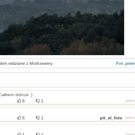
im widziane z Modrzewiny.
Fot. piter
ałkiem dobrze :)
8
1
(2019-1
5
1
pit_el_foto
(2019-1
1
1
(2019-1