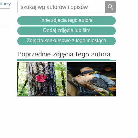
tarzy
Inne zdjęcia tego autora
Dodaj zdjęcie lub film
Zdjęcia konkursowe z tego miesiąca
Poprzednie zdjęcia tego autora