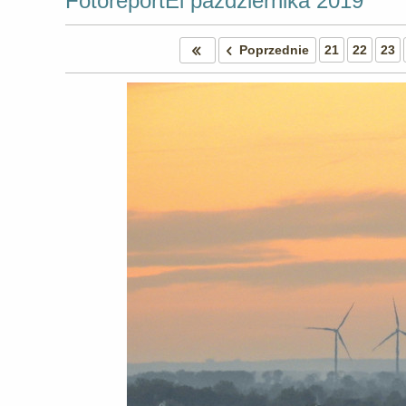
FotoreportEl października 2019
Poprzednie
21
22
23