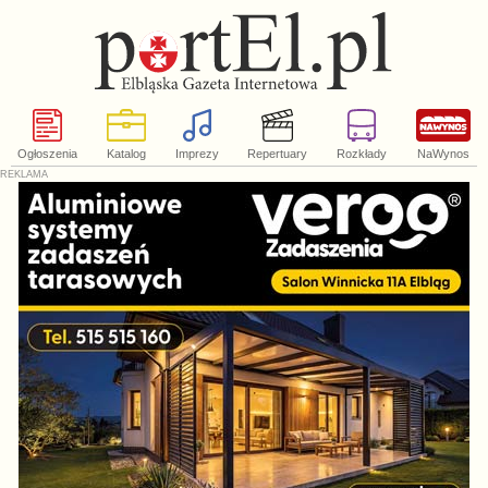
Ogłoszenia
Katalog
Imprezy
Repertuary
Rozkłady
NaWynos