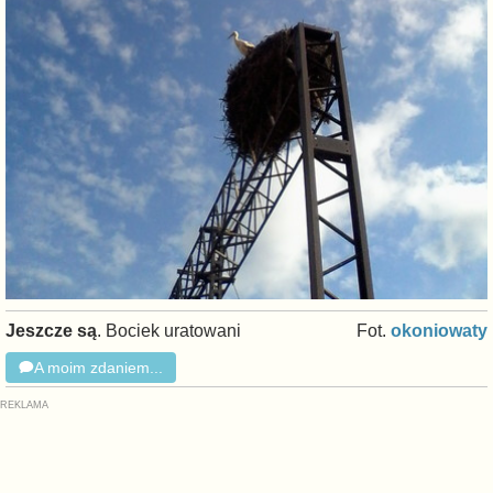
Jeszcze są
. Bociek uratowani
Fot.
okoniowaty
A moim zdaniem...