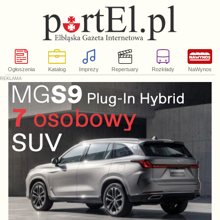
Ogłoszenia
Katalog
Imprezy
Repertuary
Rozkłady
NaWynos