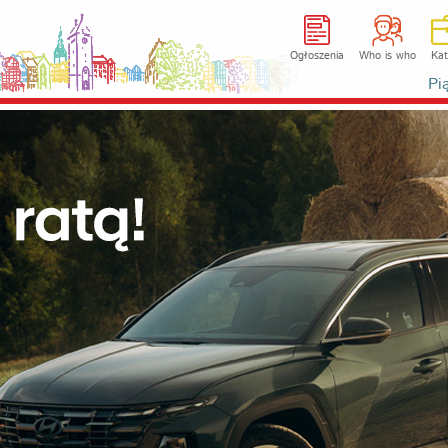
Ogłoszenia
Who is who
Kat
Pi