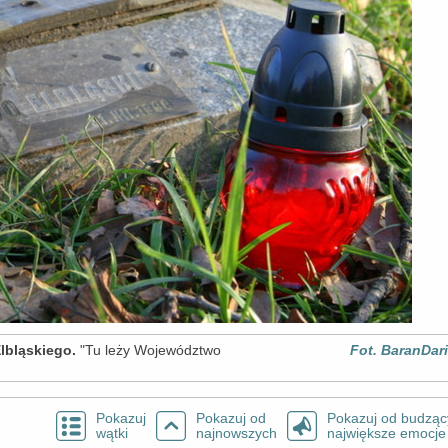
Elbląskiego.
"Tu leży Województwo
Fot. BaranDar
Pokazuj
Pokazuj od
Pokazuj od budząc
wątki
najnowszych
największe emocje