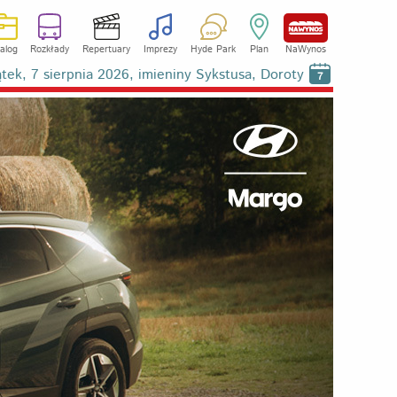
alog
Rozkłady
Repertuary
Imprezy
Hyde Park
Plan
NaWynos
ątek, 7 sierpnia 2026, imieniny Sykstusa, Doroty
7