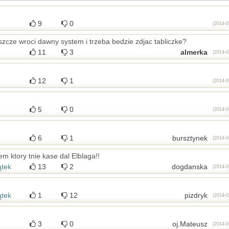
9
0
(2014-0
ze wroci dawny system i trzeba bedzie zdjac tabliczke?
11
3
almerka
(2014-0
12
1
(2014-0
5
0
(2014-0
6
1
bursztynek
(2014-0
m ktory tnie kase dal Elblaga!!
ątek
13
2
dogdanska
(2014-0
ątek
1
12
pizdryk
(2014-0
3
0
oj.Mateusz
(2014-0