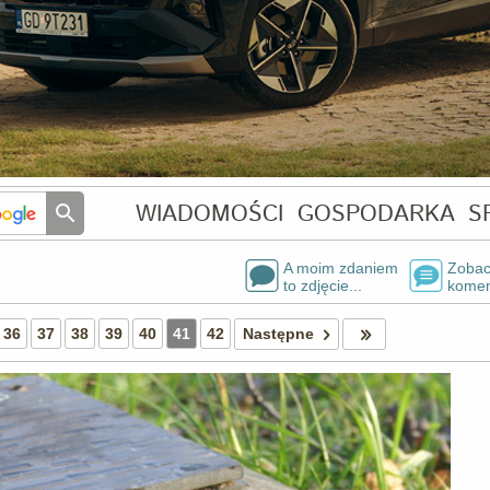
WIADOMOŚCI
GOSPODARKA
S
A moim zdaniem
Zobac
to zdjęcie...
komen
36
37
38
39
40
41
42
Następne