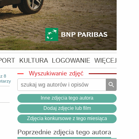
PORT
KULTURA
LOGOWANIE
WIĘCEJ
Wyszukiwanie zdjęć
z 8
tarzy
Inne zdjęcia tego autora
Dodaj zdjęcie lub film
Zdjęcia konkursowe z tego miesiąca
Poprzednie zdjęcia tego autora