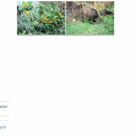
iusz
ych