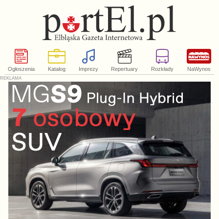
Ogłoszenia
Katalog
Imprezy
Repertuary
Rozkłady
NaWynos