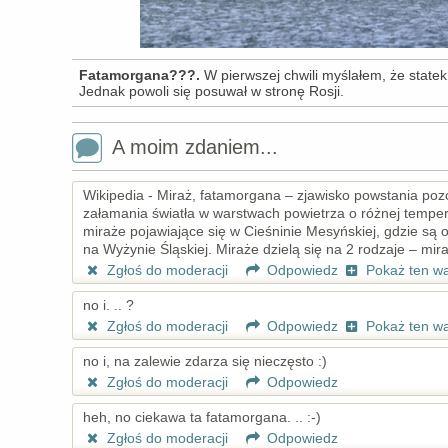
Fatamorgana???.
W pierwszej chwili myślałem, że statek
Jednak powoli się posuwał w stronę Rosji.
A moim zdaniem...
Wikipedia - Miraż, fatamorgana – zjawisko powstania po
załamania światła w warstwach powietrza o różnej tempe
miraże pojawiające się w Cieśninie Mesyńskiej, gdzie są 
na Wyżynie Śląskiej. Miraże dzielą się na 2 rodzaje – mira
Zgłoś do moderacji
Odpowiedz
Pokaż ten w
no i. .. ?
Zgłoś do moderacji
Odpowiedz
Pokaż ten w
no i, na zalewie zdarza się nieczęsto :)
Zgłoś do moderacji
Odpowiedz
heh, no ciekawa ta fatamorgana. .. :-)
Zgłoś do moderacji
Odpowiedz