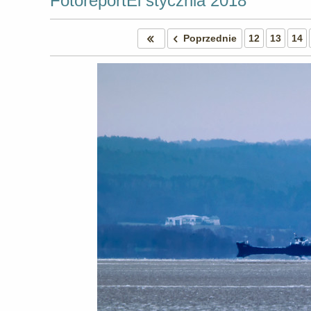
FotoreportEl stycznia 2018
Poprzednie
12
13
14