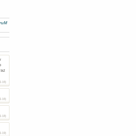
druM
w
o
raz
1-16)
1-16)
1-18)
1-19)