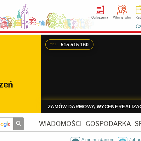
Ogłoszenia
Who is who
Kat
Cz
WIADOMOŚCI
GOSPODARKA
S
A moim zdaniem
Zobac