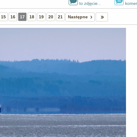
to zdjęcie...
komen
15
16
17
18
19
20
21
Następne