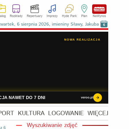
alog
Rozkłady
Repertuary
Imprezy
Hyde Park
Plan
NaWynos
wartek, 6 sierpnia 2026, imieniny Sławy, Jakuba
6
PORT
KULTURA
LOGOWANIE
WIĘCEJ
Wyszukiwanie zdjęć
z 6