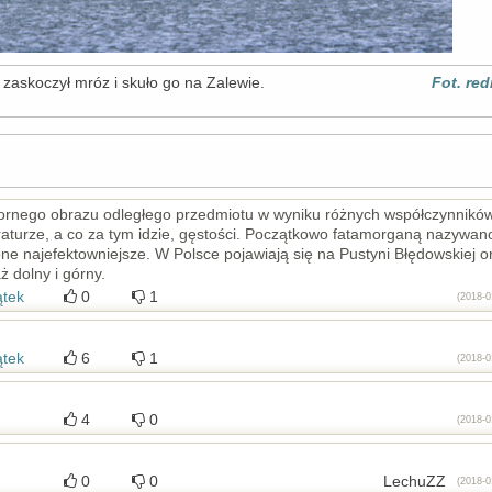
 zaskoczył mróz i skuło go na Zalewie.
Fot. re
zornego obrazu odległego przedmiotu w wyniku różnych współczynnikó
raturze, a co za tym idzie, gęstości. Początkowo fatamorganą nazywan
one najefektowniejsze. W Polsce pojawiają się na Pustyni Błędowskiej o
ż dolny i górny.
ątek
0
1
(2018-0
ątek
6
1
(2018-0
4
0
(2018-0
0
0
LechuZZ
(2018-0