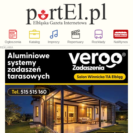
Ogłoszenia
Katalog
Imprezy
Repertuary
Rozkłady
NaWynos