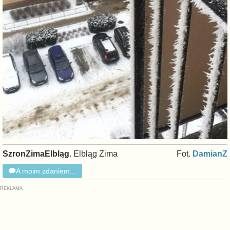
SzronZimaElbląg
. Elbląg Zima
Fot.
DamianZ
A moim zdaniem...