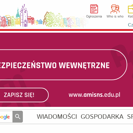
Ogłoszenia
Who is who
Kat
Cz
WIADOMOŚCI
GOSPODARKA
S