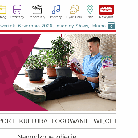
alog
Rozkłady
Repertuary
Imprezy
Hyde Park
Plan
NaWynos
wartek, 6 sierpnia 2026, imieniny Sławy, Jakuba
6
PORT
KULTURA
LOGOWANIE
WIĘCEJ
Nagrodzone zdjęcie