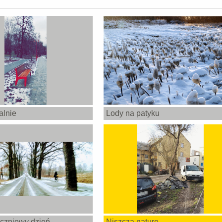
alnie
Lody na patyku
czniowy dzień
Niszcza nature,...