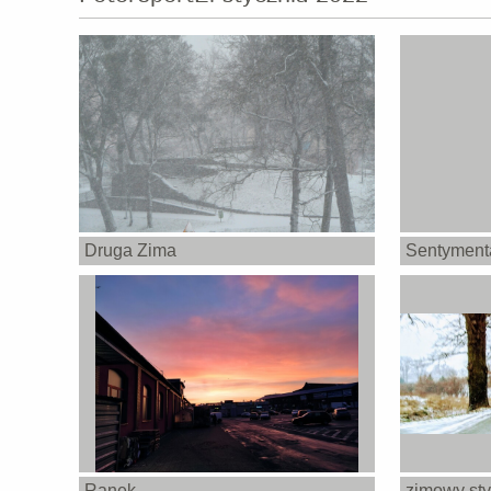
Druga Zima
Sentyment
Ranek
zimowy sty