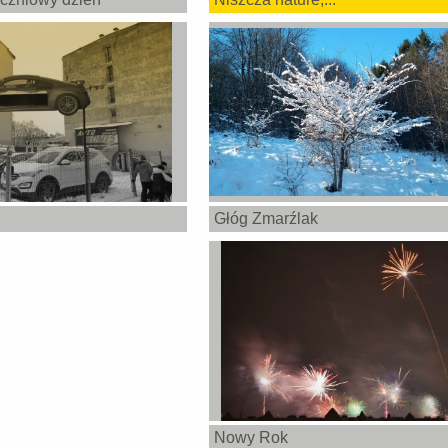
Głóg Zmarźlak
Nowy Rok