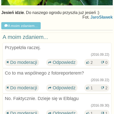
Jesień idzie
. Do naszego ogrodu przyszła już jesień :)
Fot.
JaroSławek
A moim zdaniem...
A moim zdaniem...
Przypełzła raczej.
(2016.09.22)
Do moderacji
Odpowiedz
2
0
Co to ma wspólnego z fotoreporterem?
(2016.09.22)
Do moderacji
Odpowiedz
1
2
No. Faktycznie. Dzieje się w Elblągu
(2016.09.30)
Do moderacji
Odpowiedz
1
1