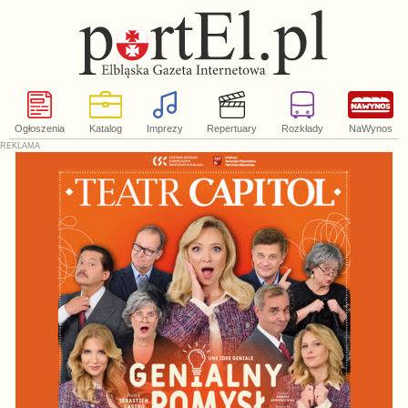
Ogłoszenia
Katalog
Imprezy
Repertuary
Rozkłady
NaWynos