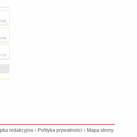
7-04)
7-06)
7-15)
pka redakcyjna
Polityka prywatności
Mapa strony