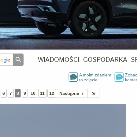
WIADOMOŚCI
GOSPODARKA
S
A moim zdaniem
Zobac
to zdjęcie...
komen
6
7
8
9
10
11
12
Następne