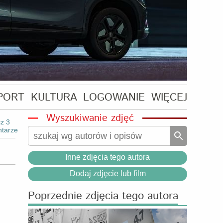
PORT
KULTURA
LOGOWANIE
WIĘCEJ
Wyszukiwanie zdjęć
z 3
tarze
Inne zdjęcia tego autora
Dodaj zdjęcie lub film
Poprzednie zdjęcia tego autora