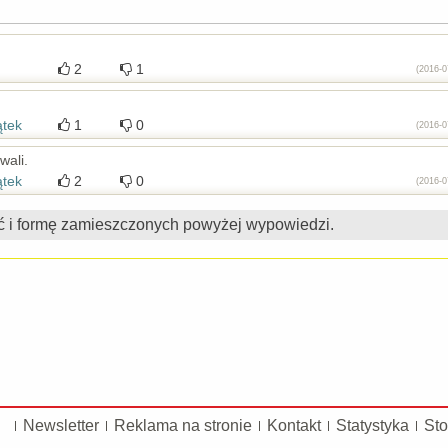
2
1
(2016-0
ątek
1
0
(2016-0
wali.
ątek
2
0
(2016-0
ć i formę zamieszczonych powyżej wypowiedzi.
Newsletter
Reklama na stronie
Kontakt
Statystyka
Sto