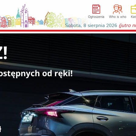
Ogłoszenia
Who is who
Kat
Sobota, 8 sierpnia 2026
(jutro 