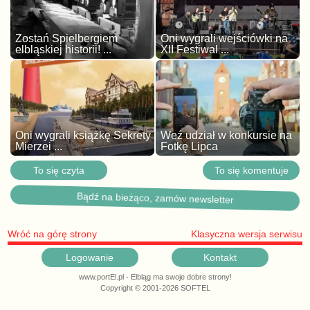
Zostań Spielbergiem
Oni wygrali wejściówki na
elbląskiej historii! ...
XII Festiwal ...
Oni wygrali książkę Sekrety
Weź udział w konkursie na
Mierzei ...
Fotkę Lipca
To się czyta
To się komentuje
Bądź na bieżąco, zamów newsletter
Wróć na górę strony
Klasyczna wersja serwisu
Logowanie
Kontakt
www.portEl.pl - Elbląg ma swoje dobre strony!
Copyright © 2001-2026 SOFTEL