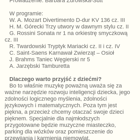
Prowadzenie: Barbara Żurowska-Sutt
W programie:
W. A. Mozart Divertimento D-dur KV 136 cz. III
H. M. Górecki Trzy utwory w dawnym stylu cz. II
G. Rossini Sonata nr 1 na orkiestrę smyczkową
cz. III
R. Twardowski Tryptyk Mariacki cz. II i cz. IV
C. Saint-Saens Karnawał Zwierząt – Osioł
J. Brahms Taniec Węgierski nr 5
A. Jarzębski Tamburetta
Dlaczego warto przyjść z dziećmi?
Bo to właśnie muzykę poważną uważa się za
ważne narzędzie rozwoju inteligencji dziecka, jego
zdolności logicznego myślenia, zdolności
językowych i matematycznych. Poza tym jest
piękna, a przecież chcemy otaczać swoje dzieci
pięknem. Specjalnie dla najmłodszych
przygotowane będzie muzyczne miasteczko,
parking dla wózków oraz pomieszczenie do
przewijania i karmienia niemowląt.