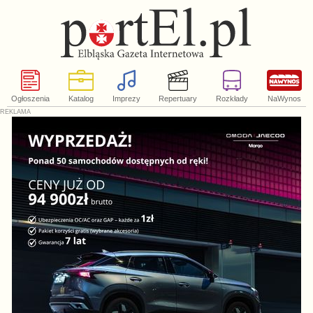
Ogłoszenia
Katalog
Imprezy
Repertuary
Rozkłady
NaWynos