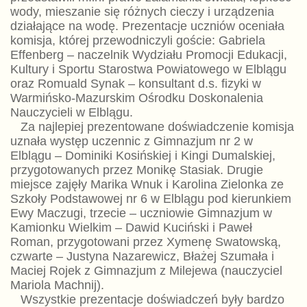
wody, mieszanie się różnych cieczy i urządzenia
działające na wodę. Prezentacje uczniów oceniała
komisja, której przewodniczyli goście: Gabriela
Effenberg – naczelnik Wydziału Promocji Edukacji,
Kultury i Sportu Starostwa Powiatowego w Elblągu
oraz Romuald Synak – konsultant d.s. fizyki w
Warmińsko-Mazurskim Ośrodku Doskonalenia
Nauczycieli w Elblągu.
Za najlepiej prezentowane doświadczenie komisja
uznała występ uczennic z Gimnazjum nr 2 w
Elblągu – Dominiki Kosińskiej i Kingi Dumalskiej,
przygotowanych przez Monikę Stasiak. Drugie
miejsce zajęły Marika Wnuk i Karolina Zielonka ze
Szkoły Podstawowej nr 6 w Elblągu pod kierunkiem
Ewy Maczugi, trzecie – uczniowie Gimnazjum w
Kamionku Wielkim – Dawid Kuciński i Paweł
Roman, przygotowani przez Xymenę Swatowską,
czwarte – Justyna Nazarewicz, Błażej Szumała i
Maciej Rojek z Gimnazjum z Milejewa (nauczyciel
Mariola Machnij).
Wszystkie prezentacje doświadczeń były bardzo