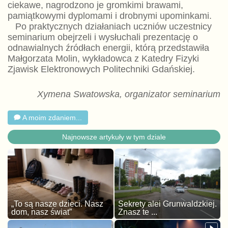
ciekawe, nagrodzono je gromkimi brawami,
pamiątkowymi dyplomami i drobnymi upominkami.
Po praktycznych działaniach uczniów uczestnicy
seminarium obejrzeli i wysłuchali prezentację o
odnawialnych źródłach energii, którą przedstawiła
Małgorzata Molin, wykładowca z Katedry Fizyki
Zjawisk Elektronowych Politechniki Gdańskiej.
Xymena Swatowska, organizator seminarium
A moim zdaniem...
Najnowsze artykuły w tym dziale
„To są nasze dzieci. Nasz
Sekrety alei Grunwaldzkiej.
dom, nasz świat”
Znasz te ...