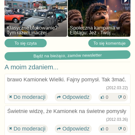
Klasyczne blokowanie?
Społeczna kampania w
Tym razem inaczej
Elblągu: Jeż - Twój ...
To się czyta
To się komentuje
Bądź na bieżąco, zamów newsletter
A moim zdaniem...
brawo Kamionek Wielki. Fajny pomysł. Tak 3mać.
(2012.03.22)
Do moderacji
Odpowiedz
0
0
Świetnie widzę, że Kamionek na świetne pomysły
(2012.03.26)
Do moderacji
Odpowiedz
0
0