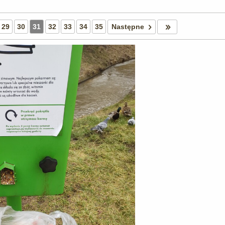
29
30
31
32
33
34
35
Następne