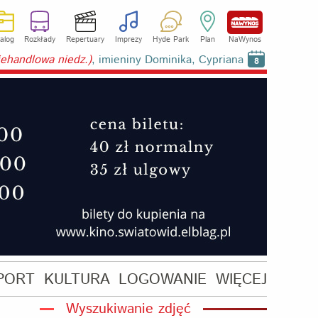
alog
Rozkłady
Repertuary
Imprezy
Hyde Park
Plan
NaWynos
niehandlowa niedz.)
, imieniny Dominika, Cypriana
8
PORT
KULTURA
LOGOWANIE
WIĘCEJ
Wyszukiwanie zdjęć