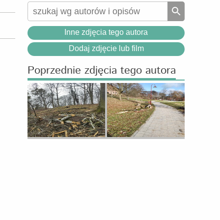
Inne zdjęcia tego autora
Dodaj zdjęcie lub film
Poprzednie zdjęcia tego autora