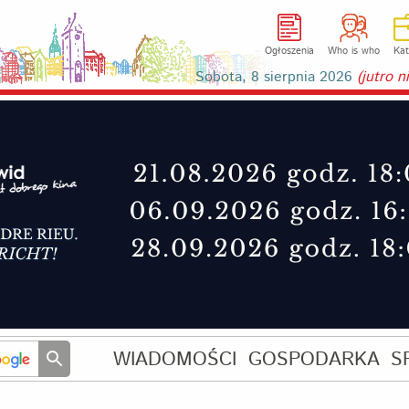
Ogłoszenia
Who is who
Kat
Sobota, 8 sierpnia 2026
(jutro 
WIADOMOŚCI
GOSPODARKA
S