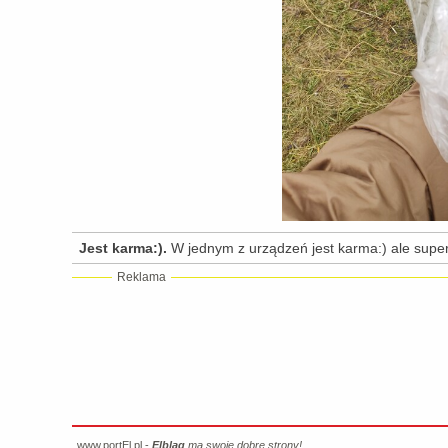
Jest karma:).
W jednym z urządzeń jest karma:) ale supe
Reklama
www.portEl.pl -
Elbląg
ma swoje dobre strony!