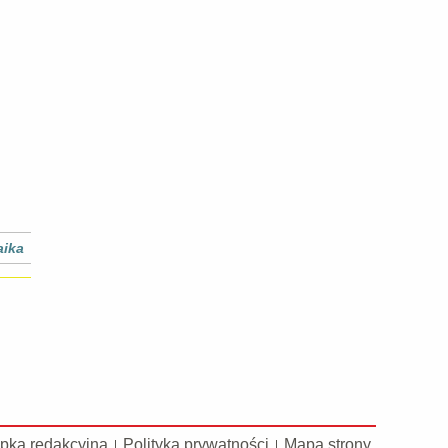
aika
pka redakcyjna
Polityka prywatności
Mapa strony