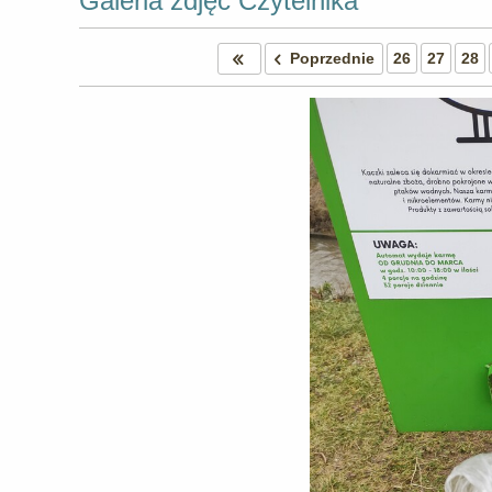
Galeria zdjęć Czytelnika
Poprzednie
26
27
28