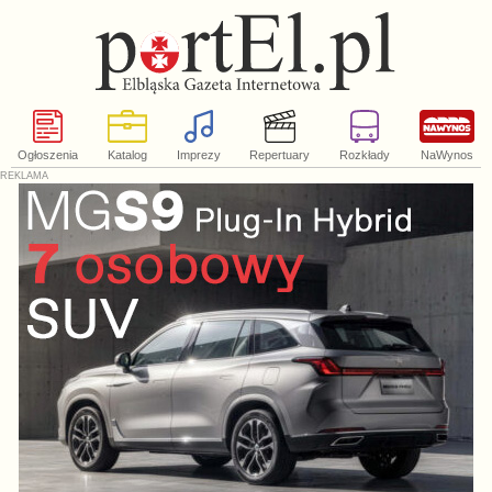
Ogłoszenia
Katalog
Imprezy
Repertuary
Rozkłady
NaWynos