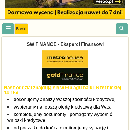
Banki
SW FINANCE - Eksperci Finansowi
Nasz oddział znajdują się w Elblągu na ul. Rzeźnickiej
14-15d.
dokonujemy analizy Waszej zdolności kredytowej
wybieramy najlepszą ofertę kredytową dla Was.
kompletujemy dokumenty i pomagamy wypełnić
wnioski kredytowe
od początku do końca monitorujemy sytuację i