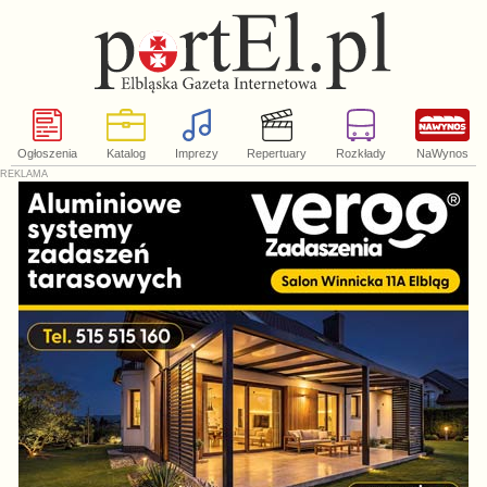
Ogłoszenia
Katalog
Imprezy
Repertuary
Rozkłady
NaWynos