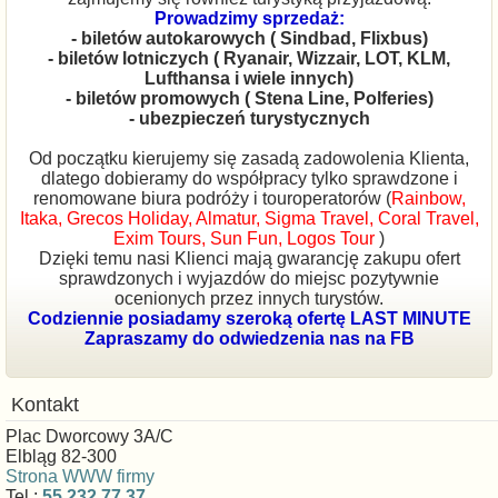
Prowadzimy sprzedaż:
- biletów autokarowych ( Sindbad, Flixbus)
- biletów lotniczych ( Ryanair, Wizzair, LOT, KLM,
Lufthansa i wiele innych)
- biletów promowych ( Stena Line, Polferies)
- ubezpieczeń turystycznych
Od początku kierujemy się zasadą zadowolenia Klienta,
dlatego dobieramy do współpracy tylko sprawdzone i
renomowane biura podróży i touroperatorów (
Rainbow,
Itaka, Grecos Holiday, Almatur, Sigma Travel, Coral Travel,
Exim Tours, Sun Fun, Logos Tour
)
Dzięki temu nasi Klienci mają gwarancję zakupu ofert
sprawdzonych i wyjazdów do miejsc pozytywnie
ocenionych przez innych turystów.
Codziennie posiadamy szeroką ofertę LAST MINUTE
Zapraszamy do odwiedzenia nas na FB
Kontakt
Plac Dworcowy 3A/C
Elbląg 82-300
Strona WWW firmy
Tel.:
55 232 77 37