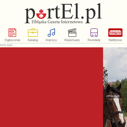
Ogłoszenia
Katalog
Imprezy
Repertuary
Rozkłady
NaWynos