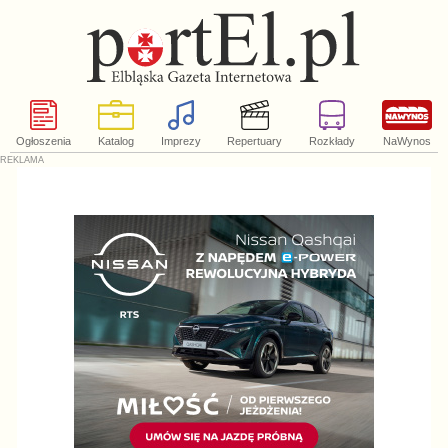
Ogłoszenia
Katalog
Imprezy
Repertuary
Rozkłady
NaWynos